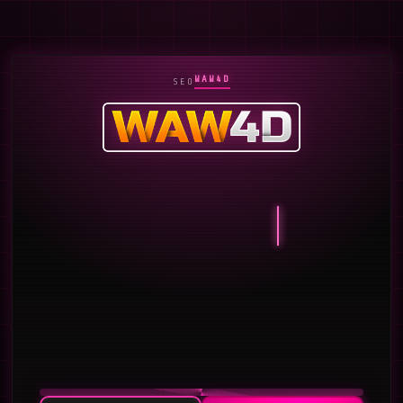
WAW4D
SEO