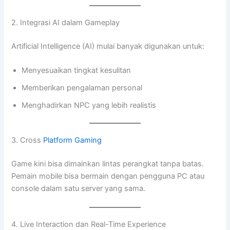
2. Integrasi AI dalam Gameplay
Artificial Intelligence (AI) mulai banyak digunakan untuk:
Menyesuaikan tingkat kesulitan
Memberikan pengalaman personal
Menghadirkan NPC yang lebih realistis
3. Cross
Platform Gaming
Game kini bisa dimainkan lintas perangkat tanpa batas.
Pemain mobile bisa bermain dengan pengguna PC atau
console dalam satu server yang sama.
4. Live Interaction dan Real-Time Experience