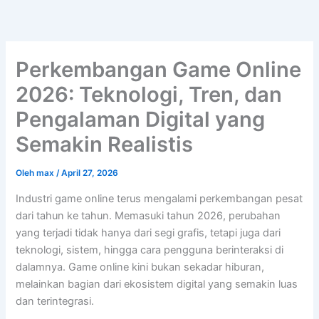
Lewati
ke
konten
Perkembangan Game Online
2026: Teknologi, Tren, dan
Pengalaman Digital yang
Semakin Realistis
Oleh
max
/
April 27, 2026
Industri game online terus mengalami perkembangan pesat
dari tahun ke tahun. Memasuki tahun 2026, perubahan
yang terjadi tidak hanya dari segi grafis, tetapi juga dari
teknologi, sistem, hingga cara pengguna berinteraksi di
dalamnya. Game online kini bukan sekadar hiburan,
melainkan bagian dari ekosistem digital yang semakin luas
dan terintegrasi.