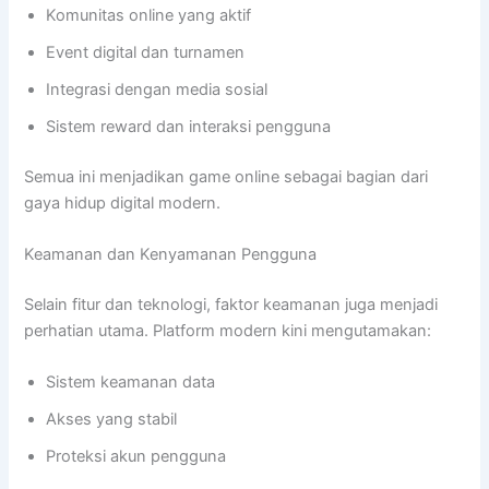
Komunitas online yang aktif
Event digital dan turnamen
Integrasi dengan media sosial
Sistem reward dan interaksi pengguna
Semua ini menjadikan game online sebagai bagian dari
gaya hidup digital modern.
Keamanan dan Kenyamanan Pengguna
Selain fitur dan teknologi, faktor keamanan juga menjadi
perhatian utama. Platform modern kini mengutamakan:
Sistem keamanan data
Akses yang stabil
Proteksi akun pengguna