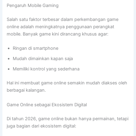
Pengaruh Mobile Gaming
Salah satu faktor terbesar dalam perkembangan game
online adalah meningkatnya penggunaan perangkat
mobile. Banyak game kini dirancang khusus agar:
Ringan di smartphone
Mudah dimainkan kapan saja
Memiliki kontrol yang sederhana
Hal ini membuat game online semakin mudah diakses oleh
berbagai kalangan.
Game Online sebagai Ekosistem Digital
Di tahun 2026, game online bukan hanya permainan, tetapi
juga bagian dari ekosistem digital: