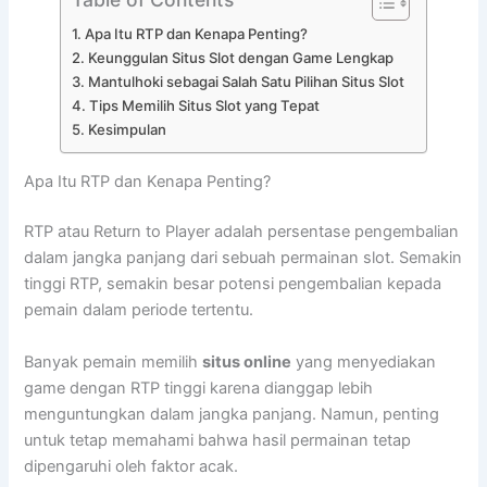
Apa Itu RTP dan Kenapa Penting?
Keunggulan Situs Slot dengan Game Lengkap
Mantulhoki sebagai Salah Satu Pilihan Situs Slot
Tips Memilih Situs Slot yang Tepat
Kesimpulan
Apa Itu RTP dan Kenapa Penting?
RTP atau Return to Player adalah persentase pengembalian
dalam jangka panjang dari sebuah permainan slot. Semakin
tinggi RTP, semakin besar potensi pengembalian kepada
pemain dalam periode tertentu.
Banyak pemain memilih
situs online
yang menyediakan
game dengan RTP tinggi karena dianggap lebih
menguntungkan dalam jangka panjang. Namun, penting
untuk tetap memahami bahwa hasil permainan tetap
dipengaruhi oleh faktor acak.