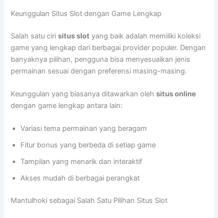
Keunggulan Situs Slot dengan Game Lengkap
Salah satu ciri
situs slot
yang baik adalah memiliki koleksi
game yang lengkap dari berbagai provider populer. Dengan
banyaknya pilihan, pengguna bisa menyesuaikan jenis
permainan sesuai dengan preferensi masing-masing.
Keunggulan yang biasanya ditawarkan oleh
situs online
dengan game lengkap antara lain:
Variasi tema permainan yang beragam
Fitur bonus yang berbeda di setiap game
Tampilan yang menarik dan interaktif
Akses mudah di berbagai perangkat
Mantulhoki sebagai Salah Satu Pilihan Situs Slot