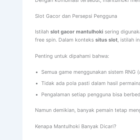
Slot Gacor dan Persepsi Pengguna
Istilah
slot gacor mantulhoki
sering digunak
free spin. Dalam konteks
situs slot
, istilah
Penting untuk dipahami bahwa:
Semua game menggunakan sistem RNG (
Tidak ada pola pasti dalam hasil permain
Pengalaman setiap pengguna bisa berbe
Namun demikian, banyak pemain tetap mengg
Kenapa Mantulhoki Banyak Dicari?