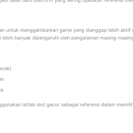
an untuk menggambarkan game yang dianggap lebih aktif d
 ini lebih banyak dipengaruhi oleh pengalaman masing-masin
acak)
an
da
unakan istilah slot gacor sebagai referensi dalam memili