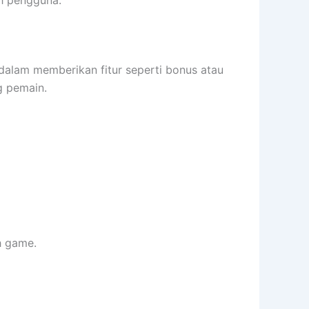
alam memberikan fitur seperti bonus atau
g pemain.
h game.