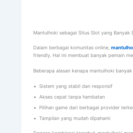
Mantulhoki sebagai Situs Slot yang Banyak 
Dalam berbagai komunitas online,
mantulho
friendly. Hal ini membuat banyak pemain m
Beberapa alasan kenapa mantulhoki banyak di
Sistem yang stabil dan responsif
Akses cepat tanpa hambatan
Pilihan game dari berbagai provider terke
Tampilan yang mudah dipahami
Dengan kombinasi tersebut, mantulhoki menja