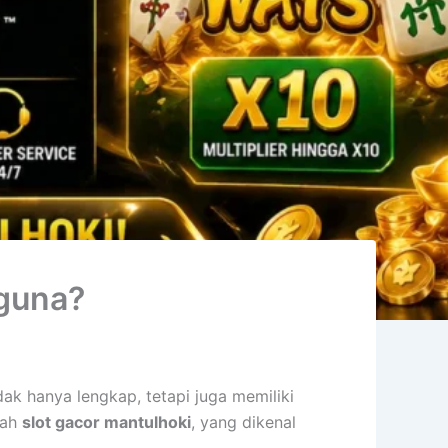
gguna?
ak hanya lengkap, tetapi juga memiliki
lah
slot gacor mantulhoki
, yang dikenal