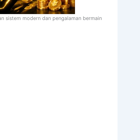
gan sistem modern dan pengalaman bermain