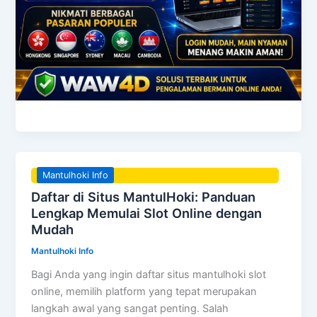
Mantulhoki Info
Daftar di Situs MantulHoki: Panduan
Lengkap Memulai Slot Online dengan
Mudah
Mantulhoki Info
Bagi Anda yang ingin daftar situs mantulhoki slot
online, memilih platform yang tepat merupakan
langkah awal yang sangat penting. Salah