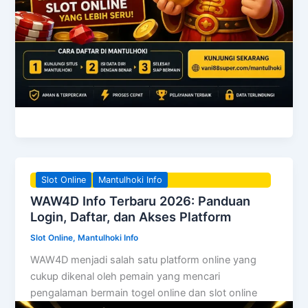
Slot Online
Mantulhoki Info
WAW4D Info Terbaru 2026: Panduan
Login, Daftar, dan Akses Platform
Slot Online
,
Mantulhoki Info
WAW4D menjadi salah satu platform online yang
cukup dikenal oleh pemain yang mencari
pengalaman bermain togel online dan slot online