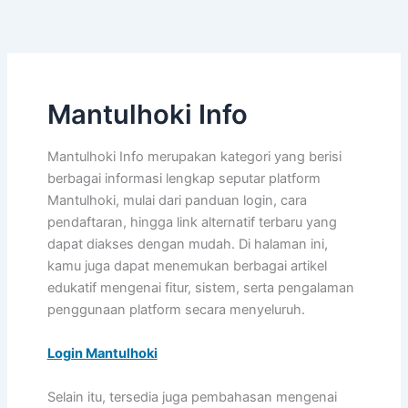
Lewati
ke
konten
Mantulhoki Info
Mantulhoki Info merupakan kategori yang berisi
berbagai informasi lengkap seputar platform
Mantulhoki, mulai dari panduan login, cara
pendaftaran, hingga link alternatif terbaru yang
dapat diakses dengan mudah. Di halaman ini,
kamu juga dapat menemukan berbagai artikel
edukatif mengenai fitur, sistem, serta pengalaman
penggunaan platform secara menyeluruh.
Login Mantulhoki
Selain itu, tersedia juga pembahasan mengenai