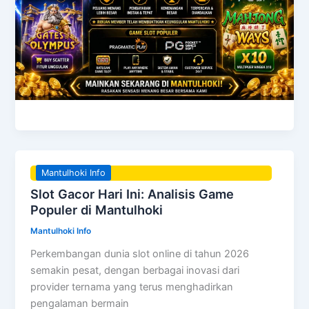
Mantulhoki Info
Slot Gacor Hari Ini: Analisis Game
Populer di Mantulhoki
Mantulhoki Info
Perkembangan dunia slot online di tahun 2026
semakin pesat, dengan berbagai inovasi dari
provider ternama yang terus menghadirkan
pengalaman bermain