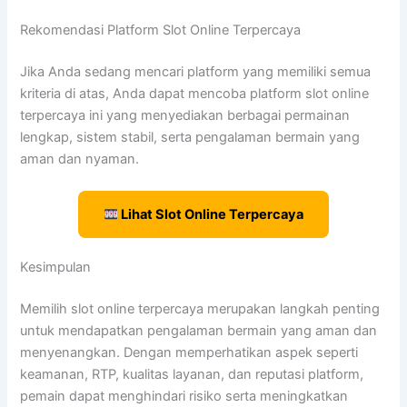
Rekomendasi Platform Slot Online Terpercaya
Jika Anda sedang mencari platform yang memiliki semua
kriteria di atas, Anda dapat mencoba platform slot online
terpercaya ini yang menyediakan berbagai permainan
lengkap, sistem stabil, serta pengalaman bermain yang
aman dan nyaman.
Lihat Slot Online Terpercaya
Kesimpulan
Memilih slot online terpercaya merupakan langkah penting
untuk mendapatkan pengalaman bermain yang aman dan
menyenangkan. Dengan memperhatikan aspek seperti
keamanan, RTP, kualitas layanan, dan reputasi platform,
pemain dapat menghindari risiko serta meningkatkan