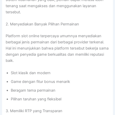
tenang saat mengakses dan menggunakan layanan
tersebut.
2. Menyediakan Banyak Pilihan Permainan
Platform slot online terpercaya umumnya menyediakan
berbagai jenis permainan dari berbagai provider terkenal.
Hal ini menunjukkan bahwa platform tersebut bekerja sama
dengan penyedia game berkualitas dan memiliki reputasi
baik.
Slot klasik dan modern
Game dengan fitur bonus menarik
Beragam tema permainan
Pilihan taruhan yang fleksibel
3. Memiliki RTP yang Transparan