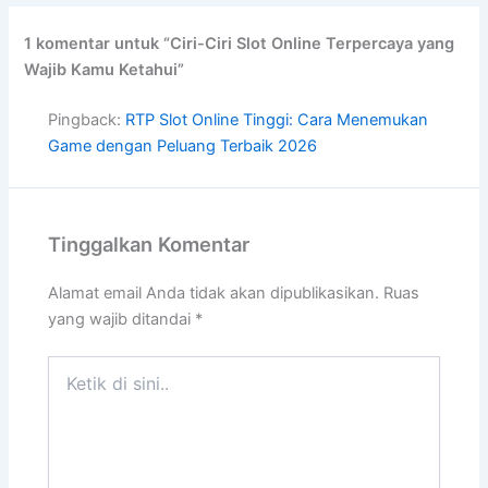
1 komentar untuk “Ciri-Ciri Slot Online Terpercaya yang
Wajib Kamu Ketahui”
Pingback:
RTP Slot Online Tinggi: Cara Menemukan
Game dengan Peluang Terbaik 2026
Tinggalkan Komentar
Alamat email Anda tidak akan dipublikasikan.
Ruas
yang wajib ditandai
*
Ketik
di
sini..