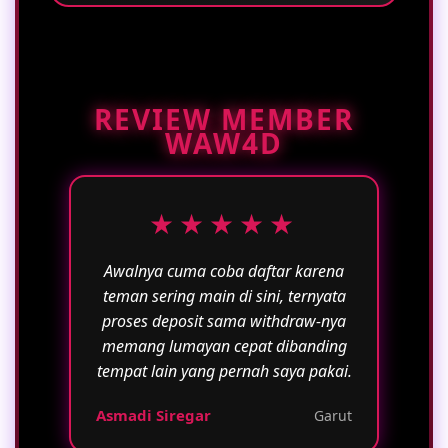
Sekarang kebanyakan member akses
lewat mobile karena tampilannya lebih
ringan dan praktis dipakai kapan saja.
REVIEW MEMBER
WAW4D
★★★★★
Awalnya cuma coba daftar karena
teman sering main di sini, ternyata
proses deposit sama withdraw-nya
memang lumayan cepat dibanding
tempat lain yang pernah saya pakai.
Asmadi Siregar
Garut