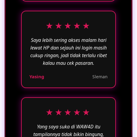
★★★★★
Saya lebih sering akses malam hari
lewat HP dan sejauh ini login masih
cukup ringan, jadi tidak terlalu ribet
kalau mau cek pasaran.
Yasing
Sleman
★★★★★
Yang saya suka di WAW4D itu
tampilannya tidak bikin bingung,