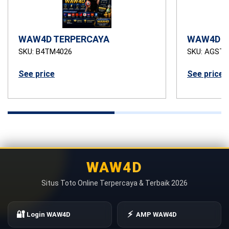
WAW4D TERPERCAYA
WAW4D A
SKU: B4TM4026
SKU: AGSTB
See price
See price
WAW4D
Situs Toto Online Terpercaya & Terbaik 2026
🔐
⚡
Login WAW4D
AMP WAW4D