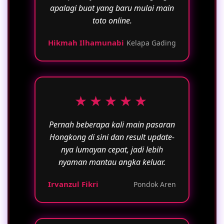
apalagi buat yang baru mulai main
toto online.
Hikmah Ilhamunabi
Kelapa Gading
★★★★★
Pernah beberapa kali main pasaran
Hongkong di sini dan result update-
nya lumayan cepat, jadi lebih
nyaman mantau angka keluar.
Irvanzul Fikri
Pondok Aren