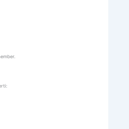
member.
rti: