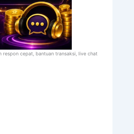
respon cepat, bantuan transaksi, live chat