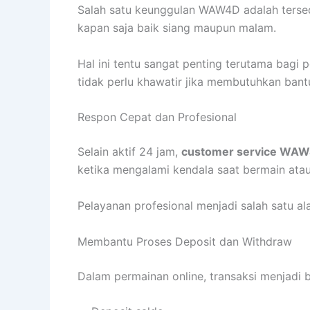
Salah satu keunggulan WAW4D adalah tersed
kapan saja baik siang maupun malam.
Hal ini tentu sangat penting terutama bagi
tidak perlu khawatir jika membutuhkan ban
Respon Cepat dan Profesional
Selain aktif 24 jam,
customer service WA
ketika mengalami kendala saat bermain atau
Pelayanan profesional menjadi salah sat
Membantu Proses Deposit dan Withdraw
Dalam permainan online, transaksi menjadi 