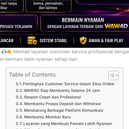
p
Nikmati layanan customer service profesional dengan 
n bermain lebih nyaman setiap hari.
Table of Contents
Pentingnya Customer Service dalam Situs Online
WAW4D Siap Membantu Selama 24 Jam
Respon Cepat dan Profesional
Membantu Proses Deposit dan Withdraw
Mendukung Berbagai Platform Komunikasi
Membantu Member Baru
Layanan yang Membuat Pemain Lebih Nyaman