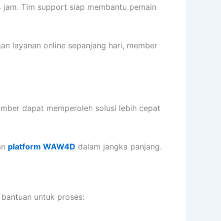
4 jam. Tim support siap membantu pemain
gan layanan online sepanjang hari, member
ember dapat memperoleh solusi lebih cepat
an
platform WAW4D
dalam jangka panjang.
bantuan untuk proses: