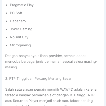
Pragmatic Play
PG Soft
Habanero
Joker Gaming
Nolimit City
Microgaming
Dengan banyaknya pilihan provider, pemain dapat
mencoba berbagai jenis permainan sesuai selera masing-
masing.
2. RTP Tinggi dan Peluang Menang Besar
Salah satu alasan pemain memilih WAW4D adalah karena
tersedia banyak permainan slot dengan RTP tinggi. RTP
atau Return to Player menjadi salah satu faktor penting