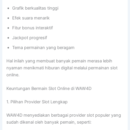
Grafik berkualitas tinggi
Efek suara menarik
Fitur bonus interaktif
Jackpot progresif
Tema permainan yang beragam
Hal inilah yang membuat banyak pemain merasa lebih
nyaman menikmati hiburan digital melalui permainan slot
online.
Keuntungan Bermain Slot Online di WAW4D
1. Pilihan Provider Slot Lengkap
WAW4D menyediakan berbagai provider slot populer yang
sudah dikenal oleh banyak pemain, seperti: