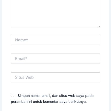
Name*
Email*
Situs
Web
Simpan nama, email, dan situs web saya pada
peramban ini untuk komentar saya berikutnya.