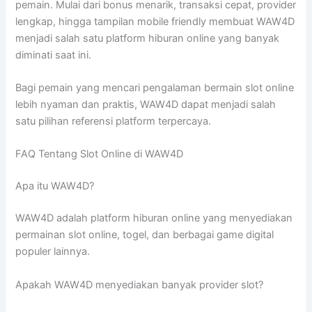
pemain. Mulai dari bonus menarik, transaksi cepat, provider
lengkap, hingga tampilan mobile friendly membuat WAW4D
menjadi salah satu platform hiburan online yang banyak
diminati saat ini.
Bagi pemain yang mencari pengalaman bermain slot online
lebih nyaman dan praktis, WAW4D dapat menjadi salah
satu pilihan referensi platform terpercaya.
FAQ Tentang Slot Online di WAW4D
Apa itu WAW4D?
WAW4D adalah platform hiburan online yang menyediakan
permainan slot online, togel, dan berbagai game digital
populer lainnya.
Apakah WAW4D menyediakan banyak provider slot?