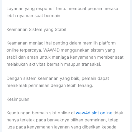
Layanan yang responsif tentu membuat pemain merasa
lebih nyaman saat bermain.
Keamanan Sistem yang Stabil
Keamanan menjadi hal penting dalam memilih platform
online terpercaya. WAW4D menggunakan sistem yang
stabil dan aman untuk menjaga kenyamanan member saat
melakukan aktivitas bermain maupun transaksi.
Dengan sistem keamanan yang baik, pemain dapat
menikmati permainan dengan lebih tenang.
Kesimpulan
Keuntungan bermain slot online di
waw4d slot online
tidak
hanya terletak pada banyaknya pilihan permainan, tetapi
juga pada kenyamanan layanan yang diberikan kepada