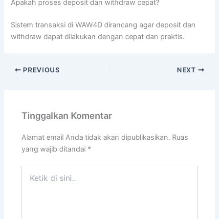
Apakah proses deposit dan withdraw cepat?
Sistem transaksi di WAW4D dirancang agar deposit dan
withdraw dapat dilakukan dengan cepat dan praktis.
PREVIOUS
NEXT
Tinggalkan Komentar
Alamat email Anda tidak akan dipublikasikan.
Ruas
yang wajib ditandai
*
Ketik
di
sini..