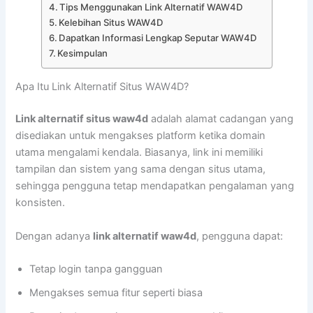
Tips Menggunakan Link Alternatif WAW4D
Kelebihan Situs WAW4D
Dapatkan Informasi Lengkap Seputar WAW4D
Kesimpulan
Apa Itu Link Alternatif Situs WAW4D?
Link alternatif situs waw4d
adalah alamat cadangan yang
disediakan untuk mengakses platform ketika domain
utama mengalami kendala. Biasanya, link ini memiliki
tampilan dan sistem yang sama dengan situs utama,
sehingga pengguna tetap mendapatkan pengalaman yang
konsisten.
Dengan adanya
link alternatif waw4d
, pengguna dapat:
Tetap login tanpa gangguan
Mengakses semua fitur seperti biasa