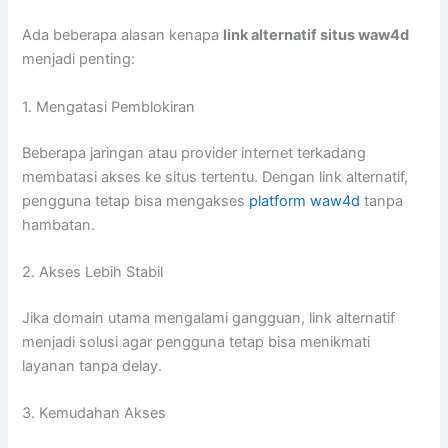
Ada beberapa alasan kenapa
link alternatif situs waw4d
menjadi penting:
1. Mengatasi Pemblokiran
Beberapa jaringan atau provider internet terkadang
membatasi akses ke situs tertentu. Dengan link alternatif,
pengguna tetap bisa mengakses
platform waw4d
tanpa
hambatan.
2. Akses Lebih Stabil
Jika domain utama mengalami gangguan, link alternatif
menjadi solusi agar pengguna tetap bisa menikmati
layanan tanpa delay.
3. Kemudahan Akses