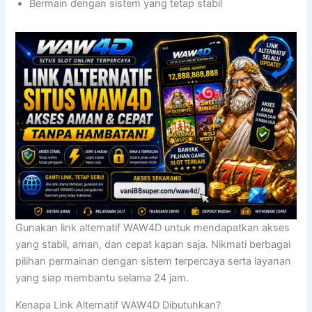
Bermain dengan sistem yang tetap stabil
Gunakan link alternatif WAW4D untuk mendapatkan akses
yang stabil, aman, dan cepat kapan saja. Nikmati berbagai
pilihan permainan dengan sistem terpercaya serta layanan
yang siap membantu selama 24 jam.
Kenapa Link Alternatif WAW4D Dibutuhkan?