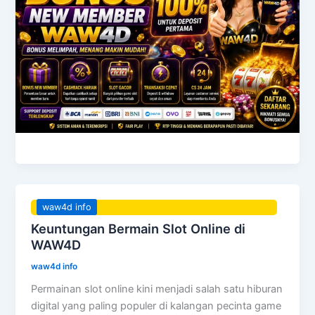
waw4d info
Keuntungan Bermain Slot Online di
WAW4D
waw4d info
Permainan slot online kini menjadi salah satu hiburan
digital yang paling populer di kalangan pecinta game