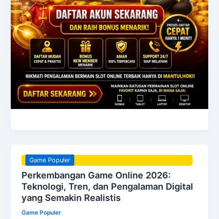
Game Populer
Perkembangan Game Online 2026:
Teknologi, Tren, dan Pengalaman Digital
yang Semakin Realistis
Game Populer