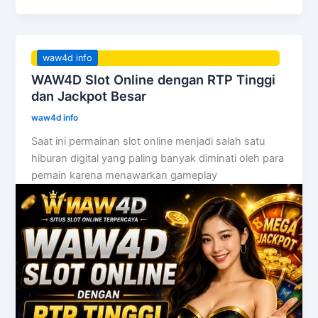
waw4d info
WAW4D Slot Online dengan RTP Tinggi
dan Jackpot Besar
waw4d info
Saat ini permainan slot online menjadi salah satu
hiburan digital yang paling banyak diminati oleh para
pemain karena menawarkan gameplay